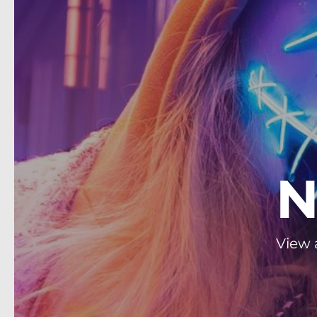
N
View 