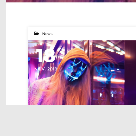
News
18
NOV. 2019
Lorem ipsum dolor sit amet, consetetur sadipscing elitr, sed diam nonumy eirmod tempor invidunt ut.