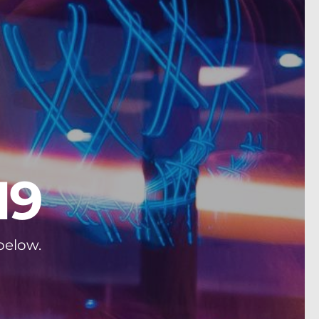
19
below.