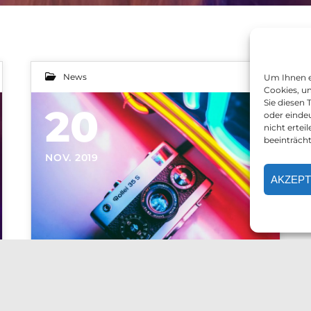
News
Um Ihnen e
Cookies, u
Sie diesen
20
oder einde
nicht erte
beeinträch
NOV. 2019
AKZEPT
Lorem ipsum dolor sit amet, consetetur sadipscing elitr, sed diam nonumy eirmod tempor invidunt ut.