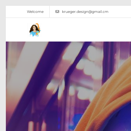
Welcome
krueger.design@gmail.cm